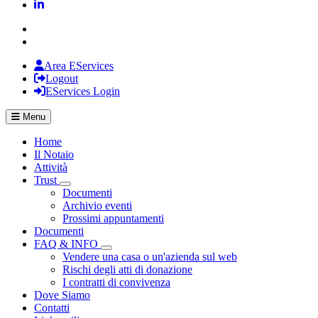
Area EServices
Logout
EServices Login
Menu
Home
Il Notaio
Attività
Trust
Visualizza menù di secondo livello
Documenti
Archivio eventi
Prossimi appuntamenti
Documenti
FAQ & INFO
Visualizza menù di secondo livello
Vendere una casa o un'azienda sul web
Rischi degli atti di donazione
I contratti di convivenza
Dove Siamo
Contatti