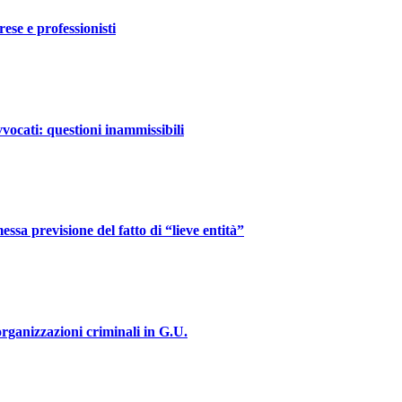
ese e professionisti
vvocati: questioni inammissibili
messa previsione del fatto di “lieve entità”
organizzazioni criminali in G.U.