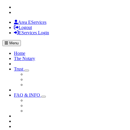
Area EServices
Logout
EServices Login
Menu
Home
The Notary
Trust
Visualizza menù di secondo livello
FAQ & INFO
Visualizza menù di secondo livello