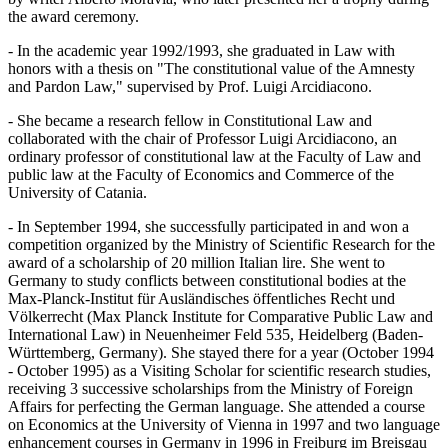
the award ceremony.
- In the academic year 1992/1993, she graduated in Law with
honors with a thesis on "The constitutional value of the Amnesty
and Pardon Law," supervised by Prof. Luigi Arcidiacono.
- She became a research fellow in Constitutional Law and
collaborated with the chair of Professor Luigi Arcidiacono, an
ordinary professor of constitutional law at the Faculty of Law and
public law at the Faculty of Economics and Commerce of the
University of Catania.
- In September 1994, she successfully participated in and won a
competition organized by the Ministry of Scientific Research for the
award of a scholarship of 20 million Italian lire. She went to
Germany to study conflicts between constitutional bodies at the
Max-Planck-Institut für Ausländisches öffentliches Recht und
Völkerrecht (Max Planck Institute for Comparative Public Law and
International Law) in Neuenheimer Feld 535, Heidelberg (Baden-
Württemberg, Germany). She stayed there for a year (October 1994
- October 1995) as a Visiting Scholar for scientific research studies,
receiving 3 successive scholarships from the Ministry of Foreign
Affairs for perfecting the German language. She attended a course
on Economics at the University of Vienna in 1997 and two language
enhancement courses in Germany in 1996 in Freiburg im Breisgau