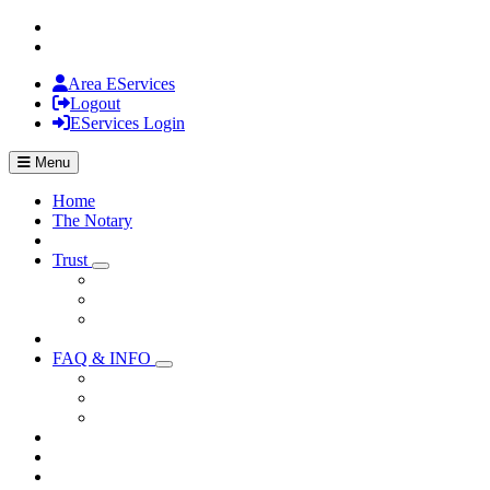
Area EServices
Logout
EServices Login
Menu
Home
The Notary
Trust
Visualizza menù di secondo livello
FAQ & INFO
Visualizza menù di secondo livello