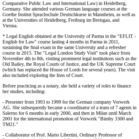
Comparative Public Law and International Law) in Heidelberg,
Germany. S
he attended various German language courses at the
Goethe Institut Sprachschule Deutschkurse in Mannheim, as well as
at the Universities of Heidelberg, Freiburg im Breisgau, and
Vienna.
* Legal English obtained at the University of Parma in the "EFLIT -
English for Law" course lasting 4 months in Parma in 2011,
sustaining the final exam in the same University and a refresher
course in 2015. The "Legal London Study Visit" took place from
November 4th to 8th, visiting prominent legal institutions such as the
Old Bailey, the Royal Courts of Justice, and the UK Supreme Court
(which has replaced the House of Lords for several years). The visit
also included exploring the Inns of Court.
Before practicing as a notary, she held a variety of roles to finance
her studies, including:
- Presenter from 1993 to 1999 for the German company Vorwerk
AG. She subsequently became a coordinator of a team of 7 agents in
Salerno for 6 months in early 2000, and then in Milan until March
2001 for the international promotion of Vorwerk "Bimby 3300 and
TM21."
- Collaborator of Prof. Mario Libertini, Ordinary Professor of