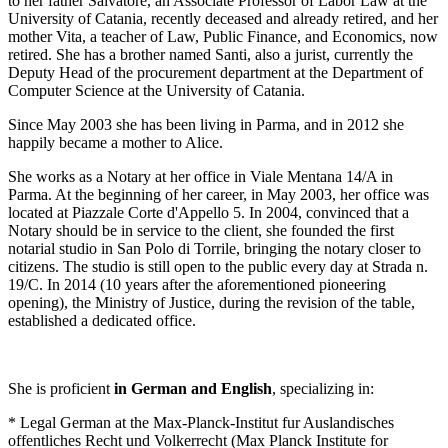
to her father Salvatore, an Associate Professor of Labor Law at the
University of Catania, recently deceased and already retired, and her
mother Vita, a teacher of Law, Public Finance, and Economics, now
retired. She has a brother named Santi, also a jurist, currently the
Deputy Head of the procurement department at the Department of
Computer Science at the University of Catania.
Since May 2003 she has been living in Parma, and in 2012 she
happily became a mother to Alice.
She works as a Notary at her office in Viale Mentana 14/A in
Parma. At the beginning of her career, in May 2003, her office was
located at Piazzale Corte d'Appello 5. In 2004, convinced that a
Notary should be in service to the client, she founded the first
notarial studio in San Polo di Torrile, bringing the notary closer to
citizens. The studio is still open to the public every day at Strada n.
19/C. In 2014 (10 years after the aforementioned pioneering
opening), the Ministry of Justice, during the revision of the table,
established a dedicated office.
She is proficient
in German and English
, specializing in:
* Legal German at the Max-Planck-Institut fur Auslandisches
offentliches Recht und Volkerrecht (Max Planck Institute for