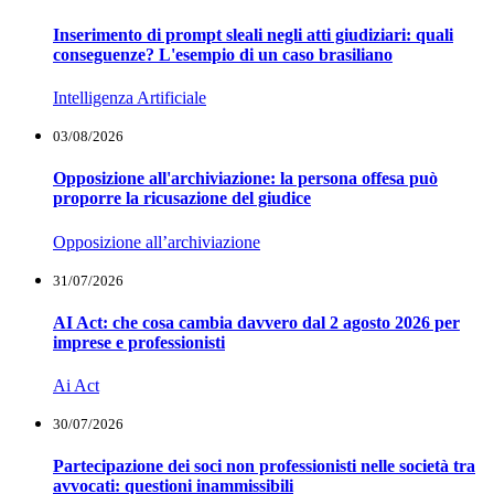
Inserimento di prompt sleali negli atti giudiziari: quali
conseguenze? L'esempio di un caso brasiliano
Intelligenza Artificiale
03/08/2026
Opposizione all'archiviazione: la persona offesa può
proporre la ricusazione del giudice
Opposizione all’archiviazione
31/07/2026
AI Act: che cosa cambia davvero dal 2 agosto 2026 per
imprese e professionisti
Ai Act
30/07/2026
Partecipazione dei soci non professionisti nelle società tra
avvocati: questioni inammissibili