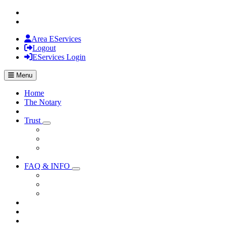
Area EServices
Logout
EServices Login
Menu
Home
The Notary
Trust
Visualizza menù di secondo livello
FAQ & INFO
Visualizza menù di secondo livello