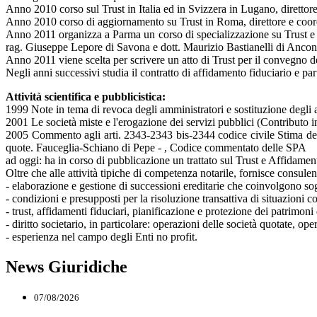
Anno 2010 corso sul Trust in Italia ed in Svizzera in Lugano, direttor
Anno 2010 corso di aggiornamento su Trust in Roma, direttore e coor
Anno 2011 organizza a Parma un corso di specializzazione su Trust e co
rag. Giuseppe Lepore di Savona e dott. Maurizio Bastianelli di Ancon
Anno 2011 viene scelta per scrivere un atto di Trust per il convegno de
Negli anni successivi studia il contratto di affidamento fiduciario e par
Attività scientifica e pubblicistica:
1999 Note in tema di revoca degli amministratori e sostituzione degli a
2001 Le società miste e l'erogazione dei servizi pubblici (Contributo
2005 Commento agli arti. 2343-2343 bis-2344 codice civile Stima dei c
quote. Fauceglia-Schiano di Pepe - , Codice commentato delle SPA
ad oggi: ha in corso di pubblicazione un trattato sul Trust e Affidament
Oltre che alle attività tipiche di competenza notarile, fornisce consul
- elaborazione e gestione di successioni ereditarie che coinvolgono sogge
- condizioni e presupposti per la risoluzione transattiva di situazioni co
- trust, affidamenti fiduciari, pianificazione e protezione dei patrimoni 
- diritto societario, in particolare: operazioni delle società quotate, op
- esperienza nel campo degli Enti no profit.
News Giuridiche
07/08/2026