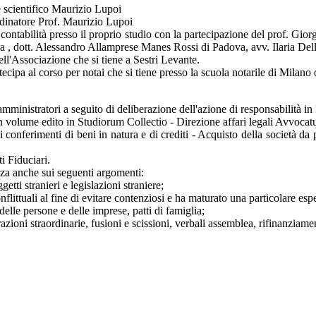
e scientifico Maurizio Lupoi
dinatore Prof. Maurizio Lupoi
ntabilità presso il proprio studio con la partecipazione del prof. Giorgi
a , dott. Alessandro Allamprese Manes Rossi di Padova, avv. Ilaria Del
ll'Associazione che si tiene a Sestri Levante.
tecipa al corso per notai che si tiene presso la scuola notarile di Milano 
mministratori a seguito di deliberazione dell'azione di responsabilità in
 in volume edito in Studiorum Collectio - Direzione affari legali Avvoc
onferimenti di beni in natura e di crediti - Acquisto della società da
i Fiduciari.
enza anche sui seguenti argomenti:
tti stranieri e legislazioni straniere;
nflittuali al fine di evitare contenziosi e ha maturato una particolare esp
delle persone e delle imprese, patti di famiglia;
erazioni straordinarie, fusioni e scissioni, verbali assemblea, rifinanziame