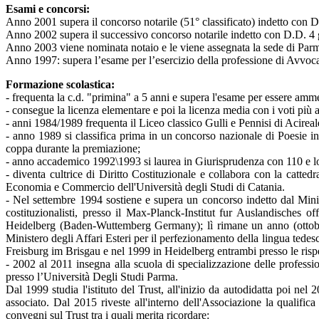
Esami e concorsi:
Anno 2001 supera il concorso notarile (51° classificato) indetto con
Anno 2002 supera il successivo concorso notarile indetto con D.D. 4 
Anno 2003 viene nominata notaio e le viene assegnata la sede di Par
Anno 1997: supera l’esame per l’esercizio della professione di Avvoca
Formazione scolastica:
- frequenta la c.d. "primina" a 5 anni e supera l'esame per essere amme
- consegue la licenza elementare e poi la licenza media con i voti più al
- anni 1984/1989 frequenta il Liceo classico Gulli e Pennisi di Acireal
- anno 1989 si classifica prima in un concorso nazionale di Poesie i
coppa durante la premiazione;
- anno accademico 1992\1993 si laurea in Giurisprudenza con 110 e lode
- diventa cultrice di Diritto Costituzionale e collabora con la cattedr
Economia e Commercio dell'Università degli Studi di Catania.
- Nel settembre 1994 sostiene e supera un concorso indetto dal Ministe
costituzionalisti, presso il Max-Planck-Institut fur Auslandische
Heidelberg (Baden-Wuttemberg Germany); lì rimane un anno (ottobre 
Ministero degli Affari Esteri per il perfezionamento della lingua ted
Freisburg im Brisgau e nel 1999 in Heidelberg entrambi presso le rispe
- 2002 al 2011 insegna alla scuola di specializzazione delle professi
presso l’Università Degli Studi Parma.
Dal 1999 studia l'istituto del Trust, all'inizio da autodidatta poi n
associato. Dal 2015 riveste all'interno dell'Associazione la qualif
convegni sul Trust tra i quali merita ricordare: