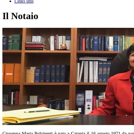
Links utili
Il Notaio
Giuseppa Maria Pulvirenti è nata a Catania il 16 agosto 1971 da papà